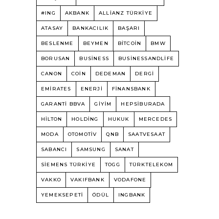
#ING
AKBANK
ALLIANZ TÜRKIYE
ATASAY
BANKACILIK
BAŞARI
BESLENME
BEYMEN
BITCOIN
BMW
BORUSAN
BUSINESS
BUSINESSANDLIFE
CANON
COIN
DEDEMAN
DERGI
EMIRATES
ENERJI
FINANSBANK
GARANTI BBVA
GIYIM
HEPSIBURADA
HILTON
HOLDING
HUKUK
MERCEDES
MODA
OTOMOTIV
QNB
SAATVESAAT
SABANCI
SAMSUNG
SANAT
SIEMENS TÜRKIYE
TOGG
TÜRKTELEKOM
VAKKO
VAKIFBANK
VODAFONE
YEMEKSEPETI
ÖDÜL
INGBANK