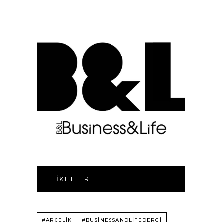
ETIKETLER
#ARÇELİK
#BUSINESSANDLIFEDERGI