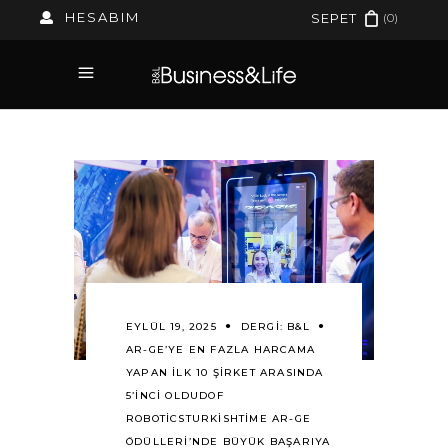
HESABIM
(0)
SEPET
EYLÜL 19, 2025
DERGI:
B&L
AR-GE’YE EN FAZLA HARCAMA
YAPAN İLK 10 ŞIRKET ARASINDA
5’INCI OLDU
DOF
ROBOTICS
TURKISHTIME AR-GE
ÖDÜLLERI’NDE BÜYÜK BAŞARIYA