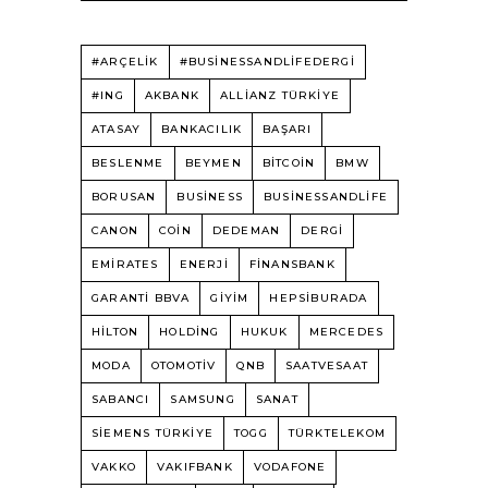
#ARÇELİK
#BUSINESSANDLIFEDERGI
#ING
AKBANK
ALLIANZ TÜRKIYE
ATASAY
BANKACILIK
BAŞARI
BESLENME
BEYMEN
BITCOIN
BMW
BORUSAN
BUSINESS
BUSINESSANDLIFE
CANON
COIN
DEDEMAN
DERGI
EMIRATES
ENERJI
FINANSBANK
GARANTI BBVA
GIYIM
HEPSIBURADA
HILTON
HOLDING
HUKUK
MERCEDES
MODA
OTOMOTIV
QNB
SAATVESAAT
SABANCI
SAMSUNG
SANAT
SIEMENS TÜRKIYE
TOGG
TÜRKTELEKOM
VAKKO
VAKIFBANK
VODAFONE