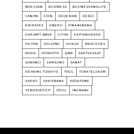
BORUSAN
BUSINESS
BUSINESSANDLIFE
CANON
COIN
DEDEMAN
DERGI
EMIRATES
ENERJI
FINANSBANK
GARANTI BBVA
GIYIM
HEPSIBURADA
HILTON
HOLDING
HUKUK
MERCEDES
MODA
OTOMOTIV
QNB
SAATVESAAT
SABANCI
SAMSUNG
SANAT
SIEMENS TÜRKIYE
TOGG
TÜRKTELEKOM
VAKKO
VAKIFBANK
VODAFONE
YEMEKSEPETI
ÖDÜL
INGBANK