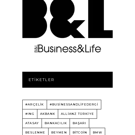
ETIKETLER
#ARÇELİK
#BUSINESSANDLIFEDERGI
#ING
AKBANK
ALLIANZ TÜRKIYE
ATASAY
BANKACILIK
BAŞARI
BESLENME
BEYMEN
BITCOIN
BMW