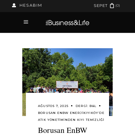
HESABIM
(0)
SEPET
AĞUSTOS 7, 2025
DERGI:
B&L
BORUSAN ENBW ENERJI
KIYIKÖY’DE
ATIK YÖNETIMINDEN KIYI TEMIZLIĞI
Borusan EnBW