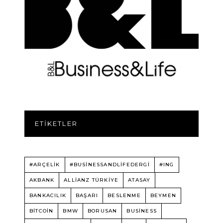
ETIKETLER
#ARÇELİK
#BUSINESSANDLIFEDERGI
#ING
AKBANK
ALLIANZ TÜRKIYE
ATASAY
BANKACILIK
BAŞARI
BESLENME
BEYMEN
BITCOIN
BMW
BORUSAN
BUSINESS