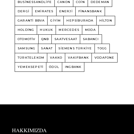
BUSINESSANDLIFE
CANON
COIN
DEDEMAN
DERGI
EMIRATES
ENERJI
FINANSBANK
GARANTI BBVA
GIYIM
HEPSIBURADA
HILTON
HOLDING
HUKUK
MERCEDES
MODA
OTOMOTIV
QNB
SAATVESAAT
SABANCI
SAMSUNG
SANAT
SIEMENS TÜRKIYE
TOGG
TÜRKTELEKOM
VAKKO
VAKIFBANK
VODAFONE
YEMEKSEPETI
ÖDÜL
INGBANK
HAKKIMIZDA