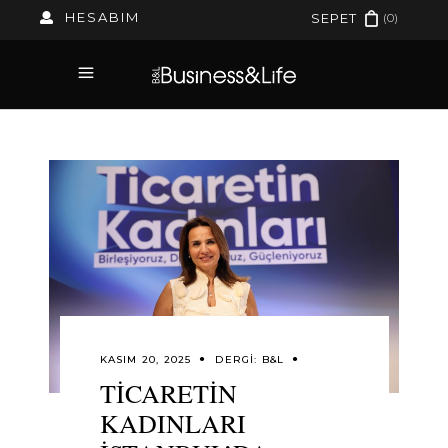
HESABIM
(0)
SEPET
KASIM 20, 2025
DERGI:
B&L
TİCARETİN
KADINLARI