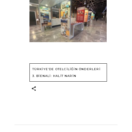
TÜRKIYE’DE OTELCILIĞIN ÖNDERLERI
3. BIENALI: HALIT NARIN