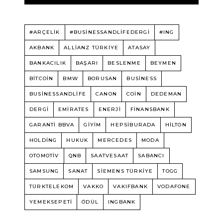
#ARÇELİK
#BUSINESSANDLIFEDERGI
#ING
AKBANK
ALLIANZ TÜRKIYE
ATASAY
BANKACILIK
BAŞARI
BESLENME
BEYMEN
BITCOIN
BMW
BORUSAN
BUSINESS
BUSINESSANDLIFE
CANON
COIN
DEDEMAN
DERGI
EMIRATES
ENERJI
FINANSBANK
GARANTI BBVA
GIYIM
HEPSIBURADA
HILTON
HOLDING
HUKUK
MERCEDES
MODA
OTOMOTIV
QNB
SAATVESAAT
SABANCI
SAMSUNG
SANAT
SIEMENS TÜRKIYE
TOGG
TÜRKTELEKOM
VAKKO
VAKIFBANK
VODAFONE
YEMEKSEPETI
ÖDÜL
INGBANK