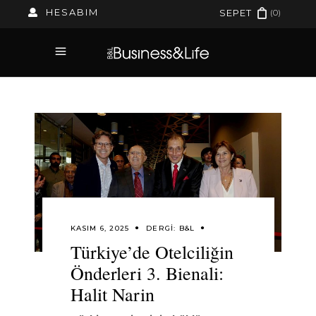
HESABIM
(0)
SEPET
KASIM 6, 2025
DERGI:
B&L
Türkiye’de Otelciliğin
Önderleri 3. Bienali:
Halit Narin