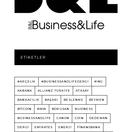
ETIKETLER
#ARÇELİK
#BUSINESSANDLIFEDERGI
#ING
AKBANK
ALLIANZ TÜRKIYE
ATASAY
BANKACILIK
BAŞARI
BESLENME
BEYMEN
BITCOIN
BMW
BORUSAN
BUSINESS
BUSINESSANDLIFE
CANON
COIN
DEDEMAN
DERGI
EMIRATES
ENERJI
FINANSBANK