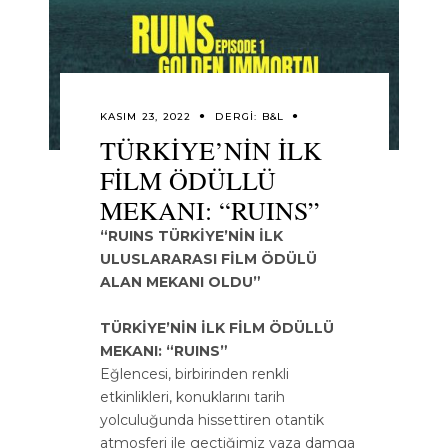
KASIM 23, 2022
DERGI:
B&L
TÜRKİYE’NİN İLK
FİLM ÖDÜLLÜ
MEKANI: “RUINS”
“RUINS TÜRKİYE’NİN İLK
ULUSLARARASI FİLM ÖDÜLÜ
ALAN MEKANI OLDU”
TÜRKİYE’NİN İLK FİLM ÖDÜLLÜ
MEKANI: “RUINS”
Eğlencesi, birbirinden renkli
etkinlikleri, konuklarını tarih
yolculuğunda hissettiren otantik
atmosferi ile geçtiğimiz yaza damga