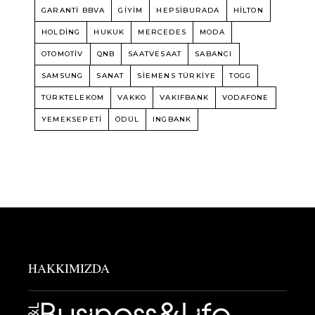
GARANTI BBVA
GIYIM
HEPSIBURADA
HILTON
HOLDING
HUKUK
MERCEDES
MODA
OTOMOTIV
QNB
SAATVESAAT
SABANCI
SAMSUNG
SANAT
SIEMENS TÜRKIYE
TOGG
TÜRKTELEKOM
VAKKO
VAKIFBANK
VODAFONE
YEMEKSEPETI
ÖDÜL
INGBANK
HAKKIMIZDA